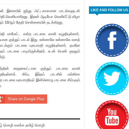
LIKE AND FOLLOW US
ன் இசையில் ஐந்து அட்டகாசமான பாடல்களுடன்
்தி வெளியாகிறது. இதன் ஆடியோ வெளியீட்டு விழா
ும் 19ஆம் தேதி சென்னையில் நடக்கிறது.
்தி மாமேய்.. என்ற பாடலை வாலி எழுதியுள்ளார்.
ரியான குத்துப் பாடல் இது. உன்னாலே உன்னாலே எனத்
டங்கும் பாடலை யுகபாரதி எழுதியுள்ளார். தமனே
்தப் பாடலை பாடியிருக்கிறார். உடன் பெண் குரலும்
்டு.
த்தின் ஹைலைட்டான குத்துப் பாடலை வாலி
ுதியுள்ளார். சிம்பு இந்தப் பாடலில் மல்லிகா
ற பாடலை யுகபாரதியும் இன்னொரு பாடலை சிம்புவும்
்.
Share on Google Plus
் மொழி வளர்க தமிழ் மொழி.