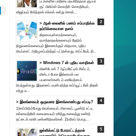
படங்களில் பாதியை தயா‌ரித்தவர் சூப்பர்
குட் பிலிம்ஸ் சௌத்‌ரி. சௌத்‌ரியும்,
விஜய்யும் சேர்ந்தால் சக்சஸ் என்று சொல்...
> ஆன்-லைனில் பணம் சம்பாதிக்க
நம்பிக்கையான தளம்
திறமையுள்ளவர்களையும்,
ஏமாற்றாதவர்களையும் தேடும்
நிறுவனங்களையும் இணைக்கும் விதமாக, புதிய
வெப்சைட் அறிமுகப்படுத்தப் பட்டுள்ளது. சாப்ட்வேர், நி...
> Windows 7 ன் புதிய வசதிகள்
விண்டோஸ் 7 ஆப்பரேட்டிங் சிஸ்டம்,
விஸ்டா போல இல்லாமல் பல
பயனாளர்களிடம் வரவேற்பைப்
பெற்றுள்ளது. இதனைப் பயன்படுத்த கம்ப்யூட்டரின் திறன்
சற்று க...
> இலங்கையர் ஒருவரை இனங்காண்பது எப்படி?
1)சாப்பிடும்போது வெங்காயம், மிளகாய், பூண்டு உட்பட
எல்லாவற்றின் சுவையையும் ரசித்து சுவைத்து உண்டு
தட்டைக் காலி பண்ணிடுவார்கள். 2)பரிசுப் பொரு...
ஜல்லிக்கட்டு போராட்டத்தால்
மதுரையில் அசௌகரியங்களை