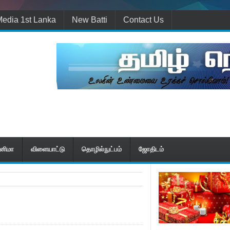
edia 1st Lanka
New Batti
Contact Us
ினிமா
விளையாட்டு
தொழில்நுட்பம்
ஜோதிடம்