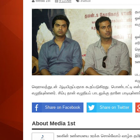
Media 1st
9:13 AM
சினிமா
தம
ஒஸ
வர
ஒஸ
ச‌
தொ
இந
உண
பட
எழ
ஷெராவத்துடன் ஆடியிருப்பதாக கூறப்படுகிறது. பொண்டாட்டி என்
எழுதியுள்ளனர். சிம்பு தான் எழுதியப் பாடலுக்கு தானே பாடியுள்ளார
Share on Facebook
Share on Twitter
About Media 1st
உலகின் உண்மையை உரக்க சொல்வோம் வாழ்க தமிழ