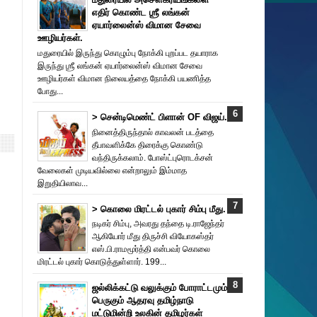
எதிர் கொண்ட ஶ்ரீ லங்கன்
ஏயார்லைன்ஸ் விமான சேவை
ஊழியர்கள்.
மதுரையில் இருந்து கொழும்பு நோக்கி புறப்பட தயாராக
இருந்து ஶ்ரீ லங்கன் ஏயார்லைன்ஸ் விமான சேவை
ஊழியர்கள் விமான நிலையத்தை நோக்கி பயணித்த
போது...
> சென்டிமெண்ட் பிளான் OF விஜய்.
நினைத்திருந்தால் காவலன் படத்தை
தீபாவளிக்கே திரைக்கு கொண்டு
வந்திருக்கலாம். போஸ்ட்புரொட‌க்சன்
வேலைகள் முடியவில்லை என்றாலும் இம்மாத
இறுதியிலாவ...
> கொலை மிரட்டல் புகார் சிம்பு மீது.
நடிகர் சிம்பு, அவரது தந்தை டி.ராஜேந்தர்
ஆகியோர் மீது திருச்சி வியோகஸ்தர்
எஸ்.பி.ராமமூர்த்தி என்பவர் கொலை
மிரட்டல் புகார் கொடுத்துள்ளார். 199...
ஜல்லிக்கட்டு வலுக்கும் போராட்டமும்
பெருகும் ஆதரவு தமிழ்நாடு
மட்டுமின்றி உலகின் தமிழர்கள்