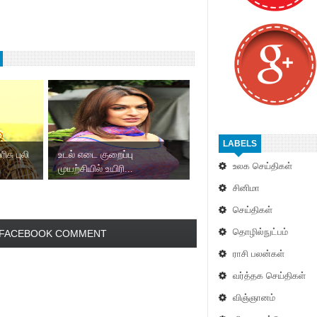
LABELS
ிசு புலி
உடல் எடை குறைப்பு
உலக செய்திகள்
முயற்சியில் உயிரி...
சினிமா
செய்திகள்
தொழில்நுட்பம்
FACEBOOK COMMENT
ராசி பலன்கள்
வர்த்தக செய்திகள்
விஞ்ஞானம்