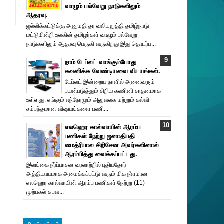
வாழும் பல்வேறு நாடுகளிலும்
ஆதரவு.
ஜல்லிக்கட்டுக்கு அனுமதி தர வலியுறுத்தி தமிழ்நாடு
மட்டுமின்றி உலகின் தமிழர்கள் வாழும் பல்வேறு
நாடுகளிலும் ஆதரவு பெருகி வருகிறது இது தொடர்ப...
நாம் டேப்லட் வாங்கும்போது
கவனிக்க வேண்டியவை விடயங்கள்.
டேப்லட் இன்றைய நாளில் அனைவரும்
பயன்படுத்தும் சிறிய கணினி சாதனமாக
உள்ளது. எங்கும் எந்நேரமும் அலுவலக மற்றும் கல்வி
சம்பந்தமான விஷயங்களை பணி...
எலஹெர கால்வாயின் ஆரம்ப
பணிகள் நேற்று ஜனாதிபதி
மைத்ரிபால சிறிசேன அவர்களினால்
ஆரம்பித்து வைக்கப்பட்டது.
இலங்கை நீர்ப்பாசன வரலாற்றில் புதியதோர்
அத்தியாயமாக அமைக்கப்பட்டு வரும் மிக நீளமான
எலஹெர கால்வாயின் ஆரம்ப பணிகள் நேற்று (11)
முற்பகல் சுபவ...