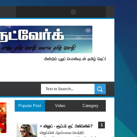
மீண்டும் புதுப் பொலிவுடன் தமிழ் நெட்வேர்க்.
Popular Post
Video
Category
> விஜய் - சூப்பர் குட் பிலிம்ஸில்?
விஜய்யின் ஆரம்பகால வெற்றிப்