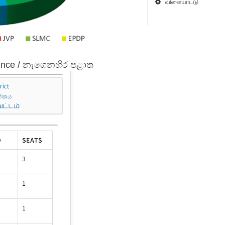
விளையாட்டு
ovince / නැගෙනහිර පළාත