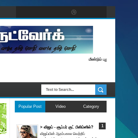
மீண்டும் புதுப் பொலிவுடன் தமிழ் நெட்
Popular Post
Video
Category
> விஜய் - சூப்பர் குட் பிலிம்ஸில்?
விஜய்யின் ஆரம்பகால வெற்றிப்