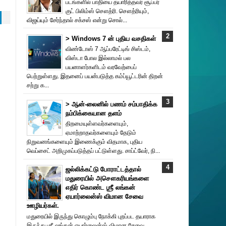
படங்களில் பாதியை தயா‌ரித்தவர் சூப்பர்
குட் பிலிம்ஸ் சௌத்‌ரி. சௌத்‌ரியும்,
விஜய்யும் சேர்ந்தால் சக்சஸ் என்று சொல்...
> Windows 7 ன் புதிய வசதிகள்
விண்டோஸ் 7 ஆப்பரேட்டிங் சிஸ்டம்,
விஸ்டா போல இல்லாமல் பல
பயனாளர்களிடம் வரவேற்பைப்
பெற்றுள்ளது. இதனைப் பயன்படுத்த கம்ப்யூட்டரின் திறன்
சற்று க...
> ஆன்-லைனில் பணம் சம்பாதிக்க
நம்பிக்கையான தளம்
திறமையுள்ளவர்களையும்,
ஏமாற்றாதவர்களையும் தேடும்
நிறுவனங்களையும் இணைக்கும் விதமாக, புதிய
வெப்சைட் அறிமுகப்படுத்தப் பட்டுள்ளது. சாப்ட்வேர், நி...
ஜல்லிக்கட்டு போராட்டத்தால்
மதுரையில் அசௌகரியங்களை
எதிர் கொண்ட ஶ்ரீ லங்கன்
ஏயார்லைன்ஸ் விமான சேவை
ஊழியர்கள்.
மதுரையில் இருந்து கொழும்பு நோக்கி புறப்பட தயாராக
இருந்து ஶ்ரீ லங்கன் ஏயார்லைன்ஸ் விமான சேவை