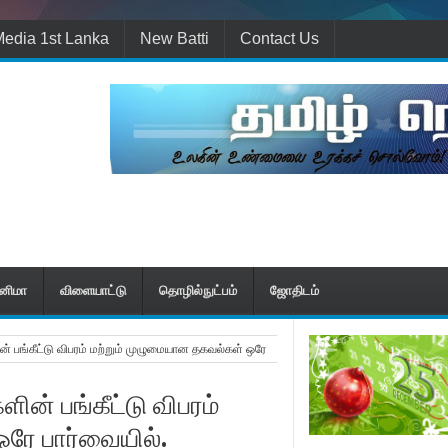
edia 1st Lanka
New Batti
Contact Us
ினிமா
விளையாட்டு
தொழில்நுட்பம்
ஜோதிடம்
் பங்கீட்டு விபரம் மற்றும் முழுமையான தகவல்கள் ஒரே
ன் பங்கீட்டு விபரம்
ரே பார்வையில்.