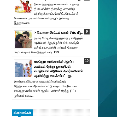
நினைத்திருந்தால் காவலன் படத்தை
தீபாவளிக்கே திரைக்கு கொண்டு
வந்திருக்கலாம். போஸ்ட்புரொட‌க்சன்
வேலைகள் முடியவில்லை என்றாலும் இம்மாத
இறுதியிலாவ...
> கொலை மிரட்டல் புகார் சிம்பு மீது.
நடிகர் சிம்பு, அவரது தந்தை டி.ராஜேந்தர்
ஆகியோர் மீது திருச்சி வியோகஸ்தர்
எஸ்.பி.ராமமூர்த்தி என்பவர் கொலை
மிரட்டல் புகார் கொடுத்துள்ளார். 199...
எலஹெர கால்வாயின் ஆரம்ப
பணிகள் நேற்று ஜனாதிபதி
மைத்ரிபால சிறிசேன அவர்களினால்
ஆரம்பித்து வைக்கப்பட்டது.
இலங்கை நீர்ப்பாசன வரலாற்றில் புதியதோர்
அத்தியாயமாக அமைக்கப்பட்டு வரும் மிக நீளமான
எலஹெர கால்வாயின் ஆரம்ப பணிகள் நேற்று (11)
முற்பகல் சுபவ...
விளம்பரங்கள்