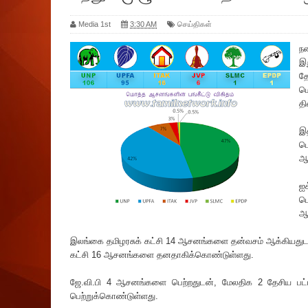
Media 1st
3:30 AM
செய்திகள்
ந
இற
தே
ம
தி
இ
பெ
ஆ
ஐக
ப
ஆ
இலங்கை தமிழரசுக் கட்சி 14 ஆசனங்களை தன்வசம் ஆக்கியதுடன்
கட்சி 16 ஆசனங்களை தனதாகிக்கொண்டுள்ளது.
ஜே.வி.பி 4 ஆசனங்களை பெற்றதுடன், மேலதிக 2 தேசிய 
பெற்றுக்கொண்டுள்ளது.