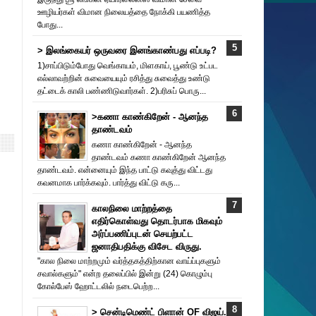
ஊழியர்கள் விமான நிலையத்தை நோக்கி பயணித்த
போது...
> இலங்கையர் ஒருவரை இனங்காண்பது எப்படி?
1)சாப்பிடும்போது வெங்காயம், மிளகாய், பூண்டு உட்பட
எல்லாவற்றின் சுவையையும் ரசித்து சுவைத்து உண்டு
தட்டைக் காலி பண்ணிடுவார்கள். 2)பரிசுப் பொரு...
>கணா காண்கிறேன் - ஆனந்த
தாண்டவம்
கணா காண்கிறேன் - ஆனந்த
தாண்டவம் கணா காண்கிறேன் ஆனந்த
தாண்டவம். என்னையும் இந்த பாட்டு கவுத்து விட்டது
கவனமாக பார்க்கவும். பார்த்து விட்டு கரு...
காலநிலை மாற்றத்தை
எதிர்கொள்வது தொடர்பாக மிகவும்
அர்ப்பணிப்புடன் செயற்பட்ட
ஜனாதிபதிக்கு விசேட விருது.
"கால நிலை மாற்றமும் வர்த்தகத்திற்கான வாய்ப்புகளும்
சவால்களும்" என்ற தலைப்பில் இன்று (24) கொழும்பு
கோல்பேஸ் ஹோட்டலில் நடைபெற்ற...
> சென்டிமெண்ட் பிளான் OF விஜய்.