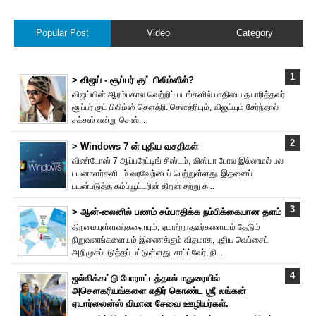
Popular Post
Video
Category
> விஜய் - சூப்பர் குட் பிலிம்ஸில்?
விஜய்யின் ஆரம்பகால வெற்றிப் படங்களில் பாதியை தயா‌ரித்தவர்
சூப்பர் குட் பிலிம்ஸ் சௌத்‌ரி. சௌத்‌ரியும், விஜய்யும் சேர்ந்தால்
சக்சஸ் என்று சொல்...
> Windows 7 ன் புதிய வசதிகள்
விண்டோஸ் 7 ஆப்பரேட்டிங் சிஸ்டம், விஸ்டா போல இல்லாமல் பல
பயனாளர்களிடம் வரவேற்பைப் பெற்றுள்ளது. இதனைப்
பயன்படுத்த கம்ப்யூட்டரின் திறன் சற்று க...
> ஆன்-லைனில் பணம் சம்பாதிக்க நம்பிக்கையான தளம்
திறமையுள்ளவர்களையும், ஏமாற்றாதவர்களையும் தேடும்
நிறுவனங்களையும் இணைக்கும் விதமாக, புதிய வெப்சைட்
அறிமுகப்படுத்தப் பட்டுள்ளது. சாப்ட்வேர், நி...
ஜல்லிக்கட்டு போராட்டத்தால் மதுரையில்
அசௌகரியங்களை எதிர் கொண்ட ஶ்ரீ லங்கன்
ஏயார்லைன்ஸ் விமான சேவை ஊழியர்கள்.