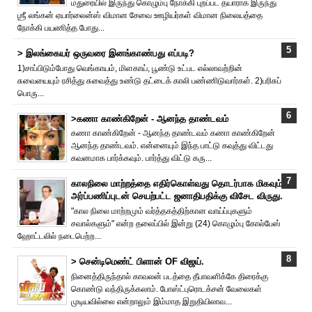
மதுரையில் இருந்து கொழும்பு நோக்கி புறப்பட தயாராக இருந்து
ஶ்ரீ லங்கன் ஏயார்லைன்ஸ் விமான சேவை ஊழியர்கள் விமான நிலையத்தை
நோக்கி பயணித்த போது...
> இலங்கையர் ஒருவரை இனங்காண்பது எப்படி?
1)சாப்பிடும்போது வெங்காயம், மிளகாய், பூண்டு உட்பட எல்லாவற்றின்
சுவையையும் ரசித்து சுவைத்து உண்டு தட்டைக் காலி பண்ணிடுவார்கள். 2)பரிசுப்
பொரு...
>கணா காண்கிறேன் - ஆனந்த தாண்டவம்
கணா காண்கிறேன் - ஆனந்த தாண்டவம் கணா காண்கிறேன்
ஆனந்த தாண்டவம். என்னையும் இந்த பாட்டு கவுத்து விட்டது
கவனமாக பார்க்கவும். பார்த்து விட்டு கரு...
காலநிலை மாற்றத்தை எதிர்கொள்வது தொடர்பாக மிகவும்
அர்ப்பணிப்புடன் செயற்பட்ட ஜனாதிபதிக்கு விசேட விருது.
"கால நிலை மாற்றமும் வர்த்தகத்திற்கான வாய்ப்புகளும்
சவால்களும்" என்ற தலைப்பில் இன்று (24) கொழும்பு கோல்பேஸ்
ஹோட்டலில் நடைபெற்ற...
> சென்டிமெண்ட் பிளான் OF விஜய்.
நினைத்திருந்தால் காவலன் படத்தை தீபாவளிக்கே திரைக்கு
கொண்டு வந்திருக்கலாம். போஸ்ட்புரொட‌க்சன் வேலைகள்
முடியவில்லை என்றாலும் இம்மாத இறுதியிலாவ...