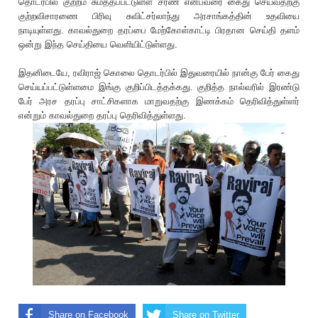
தொடர்பில் குற்றம் சுமத்தப்பட்டுள்ள சரண் என்பவரை கைது செய்வதற்கு
குற்றவிசாரணை பிரிவு சுவிட்சர்லாந்து அரசாங்கத்தின் உதவியை
நாடியுள்ளது. காவல்துறை தரப்பை மேற்கோள்காட்டி பிரதான செய்தி தளம்
ஒன்று இந்த செய்தியை வெளியிட்டுள்ளது.
இதனிடையே, ரவிராஜ் கொலை தொடர்பில் இதுவரையில் நான்கு பேர் கைது
செய்யப்பட்டுள்ளமை இங்கு குறிப்பிடத்தக்கது. குறித்த நால்வரில் இரண்டு
பேர் அரச தரப்பு சாட்சிகளாக மாறுவதற்கு இணக்கம் தெரிவித்துள்ளர்
என்றும் காவல்துறை தரப்பு தெரிவித்துள்ளது.
Share on Facebook
Share on Twitter