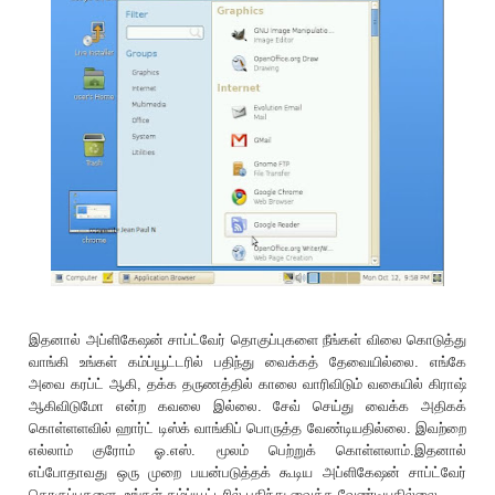
இதனால் அப்ளிகேஷன் சாப்ட்வேர் தொகுப்புகளை நீங்கள் விலை கொடுத்து
வாங்கி உங்கள் கம்ப்யூட்டரில் பதிந்து வைக்கத் தேவையில்லை. எங்கே
அவை கரப்ட் ஆகி, தக்க தருணத்தில் காலை வாரிவிடும் வகையில் கிராஷ்
ஆகிவிடுமோ என்ற கவலை இல்லை. சேவ் செய்து வைக்க அதிகக்
கொள்ளளவில் ஹார்ட் டிஸ்க் வாங்கிப் பொருத்த வேண்டியதில்லை. இவற்றை
எல்லாம் குரோம் ஓ.எஸ். மூலம் பெற்றுக் கொள்ளலாம்.இதனால்
எப்போதாவது ஒரு முறை பயன்படுத்தக் கூடிய அப்ளிகேஷன் சாப்ட்வேர்
தொகுப்புகளை, உங்கள் கம்ப்யூட்டரில் பதிந்து வைக்க வேண்டியதில்லை.