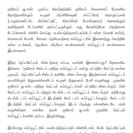
குரோம் ஓ.எஸ். முகப்பு தோற்றத்தில் குரோம் பிரவுசரைப் போலவே
தோற்றமளிக்கும். கூகுள் அப்ளிகேஷன் சாப்ட்வேர் தொகுப்புகள்
(டாகுமெண்ட்ஸ், ஸ்ப்ரெட்ஷிட், கிராபிக்ஸ் போன்றவை) அனைத்தும்
தனித்தனி டேப்களில் தரப்பட்டிருக்கும். எது வேண்டுமோ அதற்கான
டேப்பினைக் கிளிக் செய்து பயன்படுத்தலாம்.நம்மிடம் உள்ள மெமரி கார்டு,
மொபைல் போன், கேமரா ஆகியவற்றை கம்ப்யூட்டரில் இணைத்து அவற்றில்
உள்ள படங்கள், ஆடியோ வீடியோ பைல்களைக் கம்ப்யூட்டர் பைல்களாக
இயக்கலாம்.
இந்த ஆப்பரேட்டிங் சிஸ்டத்தை எப்படி வாங்கி இணைப்பது? தேவையே
இல்லை. “குரோம் சிஸ்டம் பதிந்த கம்ப்யூட்டர்' என்று மட்டுமே கேட்டு வாங்க
முடியும். ஆப்பரேட்டிங் சிஸ்டம் தனியே கிடைக்காது. இதற்காகக் கம்ப்யூட்டர்
தயாரிக்கும் நிறுவனங்களிடம் கூகுள் நிறுவனம் பேசி வருகிறது. முதலில்
குரோம் ஓ.எஸ். பதிந்த நெட்புக் கம்ப்யூட்டர்கள் மட்டுமே கிடைக்கும். பின்
லேப்டாப் கம்ப்யூட்டர் மற்றும் டெஸ்க் டாப் கம்ப்யூட்டர் கிடைக்கும். தற்போது
டெஸ்க் டாப் கம்ப்யூட்டர் இடத்தில் லேப் டாப் கம்ப்யூட்டர்களும், லேப் டாப்
இடத்தில் நெட்புக் கம்ப்யூட்டர்களும் இடம் பிடித்து மக்களிடையே பரவி
வருகின்றன. எனவே தான் குரோம் ஓ.எஸ். முதலில் நெட்புக்
கம்ப்யூட்டர்களில் தரப்பட இருக்கிறது.
இப்போது கம்ப்யூட்டரில் பயன்படுத்தப்படும் விண்டோஸ், மேக் ஆப்பரேட்டிங்