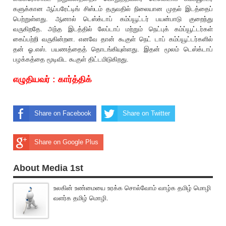
களுக்கான ஆப்பரேட்டிங் சிஸ்டம் தருவதில் நிலையான முதல் இடத்தைப்
பெற்றுள்ளது. ஆனால் டெஸ்க்டாப் கம்ப்யூட்டர் பயன்பாடு குறைந்து
வருகிறதே. அந்த இடத்தில் லேப்டாப் மற்றும் நெட்புக் கம்ப்யூட்டர்கள்
கைப்பற்றி வருகின்றன. எனவே தான் கூகுள் நெட் டாப் கம்ப்யூட்டர்களில்
தன் ஓ.எஸ். பயணத்தைத் தொடங்கியுள்ளது. இதன் மூலம் டெஸ்க்டாப்
பழக்கத்தை மூடிவிட கூகுள் திட்டமிடுகிறது.
எழுதியவர் : கார்த்திக்
Share on Facebook
Share on Twitter
Share on Google Plus
About Media 1st
உலகின் உண்மையை உரக்க சொல்வோம் வாழ்க தமிழ் மொழி
வளர்க தமிழ் மொழி.