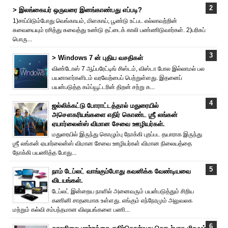
> இலங்கையர் ஒருவரை இனங்காண்பது எப்படி?
1)சாப்பிடும்போது வெங்காயம், மிளகாய், பூண்டு உட்பட எல்லாவற்றின்
சுவையையும் ரசித்து சுவைத்து உண்டு தட்டைக் காலி பண்ணிடுவார்கள். 2)பரிசுப்
பொரு...
> Windows 7 ன் புதிய வசதிகள்
விண்டோஸ் 7 ஆப்பரேட்டிங் சிஸ்டம், விஸ்டா போல இல்லாமல் பல
பயனாளர்களிடம் வரவேற்பைப் பெற்றுள்ளது. இதனைப்
பயன்படுத்த கம்ப்யூட்டரின் திறன் சற்று க...
ஜல்லிக்கட்டு போராட்டத்தால் மதுரையில்
அசௌகரியங்களை எதிர் கொண்ட ஶ்ரீ லங்கன்
ஏயார்லைன்ஸ் விமான சேவை ஊழியர்கள்.
மதுரையில் இருந்து கொழும்பு நோக்கி புறப்பட தயாராக இருந்து
ஶ்ரீ லங்கன் ஏயார்லைன்ஸ் விமான சேவை ஊழியர்கள் விமான நிலையத்தை
நோக்கி பயணித்த போது...
நாம் டேப்லட் வாங்கும்போது கவனிக்க வேண்டியவை
விடயங்கள்.
டேப்லட் இன்றைய நாளில் அனைவரும் பயன்படுத்தும் சிறிய
கணினி சாதனமாக உள்ளது. எங்கும் எந்நேரமும் அலுவலக
மற்றும் கல்வி சம்பந்தமான விஷயங்களை பணி...