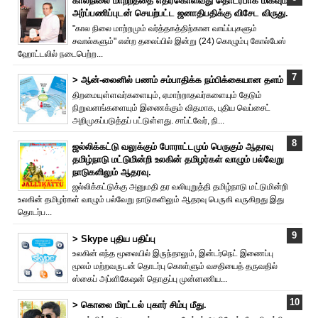
காலநிலை மாற்றத்தை எதிர்கொள்வது தொடர்பாக மிகவும்
அர்ப்பணிப்புடன் செயற்பட்ட ஜனாதிபதிக்கு விசேட விருது.
"கால நிலை மாற்றமும் வர்த்தகத்திற்கான வாய்ப்புகளும்
சவால்களும்" என்ற தலைப்பில் இன்று (24) கொழும்பு கோல்பேஸ்
ஹோட்டலில் நடைபெற்ற...
> ஆன்-லைனில் பணம் சம்பாதிக்க நம்பிக்கையான தளம்
திறமையுள்ளவர்களையும், ஏமாற்றாதவர்களையும் தேடும்
நிறுவனங்களையும் இணைக்கும் விதமாக, புதிய வெப்சைட்
அறிமுகப்படுத்தப் பட்டுள்ளது. சாப்ட்வேர், நி...
ஜல்லிக்கட்டு வலுக்கும் போராட்டமும் பெருகும் ஆதரவு
தமிழ்நாடு மட்டுமின்றி உலகின் தமிழர்கள் வாழும் பல்வேறு
நாடுகளிலும் ஆதரவு.
ஜல்லிக்கட்டுக்கு அனுமதி தர வலியுறுத்தி தமிழ்நாடு மட்டுமின்றி
உலகின் தமிழர்கள் வாழும் பல்வேறு நாடுகளிலும் ஆதரவு பெருகி வருகிறது இது
தொடர்ப...
> Skype புதிய பதிப்பு
உலகின் எந்த மூலையில் இருந்தாலும், இன்டர்நெட் இணைப்பு
மூலம் மற்றவருடன் தொடர்பு கொள்ளும் வசதியைத் தருவதில்
ஸ்கைப் அப்ளிகேஷன் தொகுப்பு முன்னணிய...
> கொலை மிரட்டல் புகார் சிம்பு மீது.