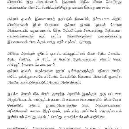
விலையில் இது கிடைக்கலாம். இதனால் அதிக விலை கொடுத்து
வாங்கப்படும் விண்டோஸ் சிஸ்டத்திலிருந்து மக்கள் இதற்கு மாறலாம்.
குரோம் ஓ.எஸ். இலவசமாகத் தரப்படும் நிலையில், நிச்சயமாக அதில்
விளம்பரங்கள் இடம் பெறலாம். குரோம் ஓ.எஸ். ஓப்பன் சோர்ஸ்
அடிப்படையில் உருவானதால், இந்த ஆப்பரேட்டிங் சிஸ்டத்திற்கு அதிகமான
எண்ணிக்கையில் தர்ட் பார்ட்டி அப்ளிகேஷன்கள் உருவாக்கப்பட்டு
இலவசமாகக் கிடைக்கும் என்று எதிர்பார்க்கப் படுகிறது.
அடுத்த ஆண்டில் குரோம் ஓ.எஸ். கம்ப்யூட்டர்கள் மிகச் சிறிய அளவில்,
சிறிய ஸ்கிரீன், டச் பேட், கீ போர்டு ஆகியவற்றுடன் கிளாம் ஷெல்
கம்ப்யூட்டர்களாக வெளிவரலாம்.
குரோம் ஓ.எஸ். வழக்கமான ஹார்ட் டிஸ்க்குகளுக்குப் பதிலாக சாலிட்
ஸ்டேட் டிஸ்க்குகளையே சப்போர்ட் செய்திடும். இதனால் மின்சக்தி குறைந்த
அளவே பயன்படுத்தப்படும்; வேகம் அதிகரிக்கும்.
இயக்க வேகம் மிக மிகக் குறைந்த அளவில் இருக்கும். ஒரு பட்டனை
அழுத்தியவுடன், கம்ப்யூட்டர் தயாராகி உங்களை இணையத்தில் இடம் பெறச்
செய்திடும் குரோம் ஓ.எஸ்.அனைத்துமே வெப் அடிப்படையிலான
அப்ளிகேஷன் களாக இருப்பதால், நாம் எந்த சாப்ட்வேர் தொகுப்பையும்
இன்ஸ்டால் செய்து, அப்டேட் செய்து பராமரிக்க வேண்டியதில்லை.
மைக்ரோசாப்ட் நிறுவனத்தைப் பொறுத்தவரை டெஸ்க்டாப் கம்ப்யூட்டர்