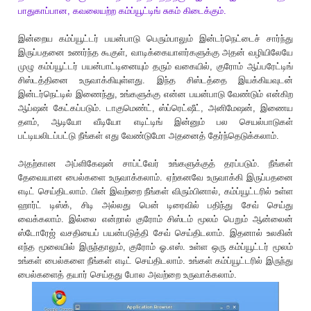
பாதுகாப்பான, கவலையற்ற கம்ப்யூட்டிங் சுகம் கிடைக்கும்.
இன்றைய கம்ப்யூட்டர் பயன்பாடு பெரும்பாலும் இன்டர்நெட்டைச் சார்ந்து
இருப்பதனை உணர்ந்த கூகுள், வாடிக்கையாளர்களுக்கு அதன் வழியிலேயே
முழு கம்ப்யூட்டர் பயன்பாட்டினையும் தரும் வகையில், குரோம் ஆப்பரேட்டிங்
சிஸ்டத்தினை உருவாக்கியுள்ளது. இந்த சிஸ்டத்தை இயக்கியவுடன்
இன்டர்நெட்டில் இணைந்து, உங்களுக்கு என்ன பயன்பாடு வேண்டும் என்கிற
ஆப்ஷன் கேட்கப்படும். டாகுமெண்ட், ஸ்ப்ரெட்ஷீட், அனிமேஷன், இணைய
தளம், ஆடியோ வீடியோ எடிட்டிங் இன்னும் பல செயல்பாடுகள்
பட்டியலிடப்பட்டு நீங்கள் எது வேண்டுமோ அதனைத் தேர்ந்தெடுக்கலாம்.
அதற்கான அப்ளிகேஷன் சாப்ட்வேர் உங்களுக்குத் தரப்படும். நீங்கள்
தேவையான பைல்களை உருவாக்கலாம். ஏற்கனவே உருவாக்கி இருப்பதனை
எடிட் செய்திடலாம். பின் இவற்றை நீங்கள் விரும்பினால், கம்ப்யூட்டரில் உள்ள
ஹார்ட் டிஸ்க், சிடி அல்லது பென் டிரைவில் பதிந்து சேவ் செய்து
வைக்கலாம். இல்லை என்றால் குரோம் சிஸ்டம் மூலம் பெறும் ஆன்லைன்
ஸ்டோரேஜ் வசதியைப் பயன்படுத்தி சேவ் செய்திடலாம். இதனால் உலகின்
எந்த மூலையில் இருந்தாலும், குரோம் ஓ.எஸ். உள்ள ஒரு கம்ப்யூட்டர் மூலம்
உங்கள் பைல்களை நீங்கள் எடிட் செய்திடலாம். உங்கள் கம்ப்யூட்டரில் இருந்து
பைல்களைத் தயார் செய்தது போல அவற்றை உருவாக்கலாம்.