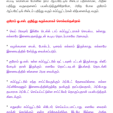
எப்படி மொபைல் போனில் நாம் ஆப்பரேட்டிங் சிஸ்டம் பதிக்காமல், அதில்
பதிந்து வருவதனைப் பயன்படுத்துகிறோமோ, அதே போல குரோம்
ஆப்பரேட்டிங் சிஸ்டம் பதிந்து வரும் கம்ப்யூட்டர்கள் விற்பனைக்கு வரும்.
குரோம் ஓ.எஸ். குறித்து சுருக்கமாகச் சொல்வதென்றால்
*
வெப் பிரவுசர் இங்கே டெஸ்க் டாப் கம்ப்யூட்டராகச் செயல்பட உள்ளது.
எல்லாமே இணையதளத்துடன் கூடிய தொடர்பாகவே அமையும்.
*
வழக்கமான பைல், போல்டர், டிரைவ் எல்லாம் இருக்காது. எல்லாமே
இணையத்தில் சேர்த்து வைக்கப்படும்.
*
குரோம் ஓ.எஸ். உள்ள கம்ப்யூட்டரில் ஷட் டவுண் பட்டன் இருக்காது. ஸ்லீப்
மோடில் தான் இருக்கும். எனவே தொட்டவுடன் இயங்கத் தொடங்கி
இணையத்தில் உங்களை அமர வைக்கும்.
*
கம்ப்யூட்டரில் எந்த சாப்ட்வேருக்கும் அப்டேட் தேவையில்லை. எல்லா
அப்ளிகேஷனும் இணையத்திலிருந்தே நமக்குத் தரப்படுவதால், அப்போது
தயாராக அப்டேட் செய்யப்பட்டுள்ள சாப்ட்வேர் தொகுப்புதான் பயன்படுத்தக்
கிடைக்கும்.
*
எதுவுமே கம்ப்யூட்டரில் ஸ்டோர் செய்யப்படமாட்டாது. எனவே வைரஸ்
தாக்கி கெடுக்கும் என்ற சந்தேகத்திற்கு இடமே இல்லை. அதிக