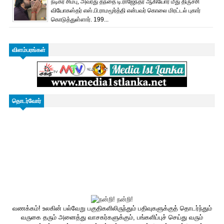
நடிகர் சிம்பு, அவரது தந்தை டி.ராஜேந்தர் ஆகியோர் மீது திருச்சி
வியோகஸ்தர் எஸ்.பி.ராமமூர்த்தி என்பவர் கொலை மிரட்டல் புகார்
கொடுத்துள்ளார். 199...
விளம்பரங்கள்
தொடர்வோர்
வணக்கம்! உலகின் பல்வேறு பகுதிகளிலிருந்தும் பதிவுகளுக்குத் தொடர்ந்தும்
வருகை தரும் அனைத்து வாசகர்களுக்கும், பங்களிப்புச் செய்து வரும்