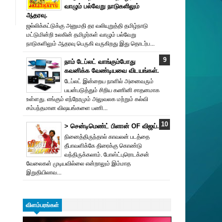
வாழும் பல்வேறு நாடுகளிலும்
ஆதரவு.
ஜல்லிக்கட்டுக்கு அனுமதி தர வலியுறுத்தி தமிழ்நாடு
மட்டுமின்றி உலகின் தமிழர்கள் வாழும் பல்வேறு
நாடுகளிலும் ஆதரவு பெருகி வருகிறது இது தொடர்ப...
நாம் டேப்லட் வாங்கும்போது
கவனிக்க வேண்டியவை விடயங்கள்.
டேப்லட் இன்றைய நாளில் அனைவரும்
பயன்படுத்தும் சிறிய கணினி சாதனமாக
உள்ளது. எங்கும் எந்நேரமும் அலுவலக மற்றும் கல்வி
சம்பந்தமான விஷயங்களை பணி...
> சென்டிமெண்ட் பிளான் OF விஜய்.
நினைத்திருந்தால் காவலன் படத்தை
தீபாவளிக்கே திரைக்கு கொண்டு
வந்திருக்கலாம். போஸ்ட்புரொட‌க்சன்
வேலைகள் முடியவில்லை என்றாலும் இம்மாத
இறுதியிலாவ...
விளம்பரங்கள்