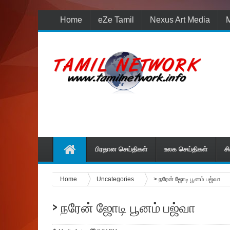
Home
eZe Tamil
Nexus Art Media
M
பிரதான செய்திகள்
உலக செய்திகள்
ச
Home
Uncategories
> நரேன் ஜோடி பூனம் ப‌ஜ்வா
> நரேன் ஜோடி பூனம் ப‌ஜ்வா