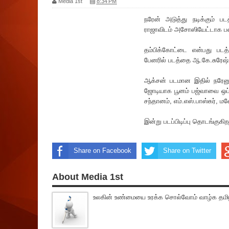
Media 1st
8:34 PM
நரேன் அடுத்து நடிக்கும் ப
ராஜாவிடம் அசோஸியேட்டாக பணிப
தம்பிக்கோட்டை என்பது படத்த
பேன‌ரில் படத்தை ஆ.கே.சுரேஷ் 
ஆ‌க்சன் படமான இதில் நரேனுடன
ஜோடியாக பூனம் ப‌ஜ்வாவை ஒப்
சந்தானம், எம்.எஸ்.பாஸ்கர், 
இன்று படப்பிடிப்பு தொடங்குகிற
Share on Facebook
Share on Twitter
About Media 1st
உலகின் உண்மையை உரக்க சொல்வோம் வாழ்க தமிழ