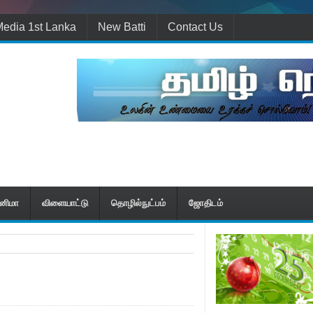
edia 1st Lanka
New Batti
Contact Us
ினிமா
விளையாட்டு
தொழில்நுட்பம்
ஜோதிடம்