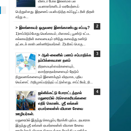
விஸ்டா போல இல்லாமல் பல
பயனாளர்களிடம் வரவேற்பைப்
பெற்றுள்ளது. இதனைப் பயன்படுத்த கம்ப்யூட்டரின் திறன்
சற்று க...
> இலங்கையர் ஒருவரை இனங்காண்பது எப்படி?
1)சாப்பிடும்போது வெங்காயம், மிளகாய், பூண்டு உட்பட
எல்லாவற்றின் சுவையையும் ரசித்து சுவைத்து உண்டு
தட்டைக் காலி பண்ணிடுவார்கள். 2)பரிசுப் பொரு...
> ஆன்-லைனில் பணம் சம்பாதிக்க
நம்பிக்கையான தளம்
திறமையுள்ளவர்களையும்,
ஏமாற்றாதவர்களையும் தேடும்
நிறுவனங்களையும் இணைக்கும் விதமாக, புதிய
வெப்சைட் அறிமுகப்படுத்தப் பட்டுள்ளது. சாப்ட்வேர், நி...
ஜல்லிக்கட்டு போராட்டத்தால்
மதுரையில் அசௌகரியங்களை
எதிர் கொண்ட ஶ்ரீ லங்கன்
ஏயார்லைன்ஸ் விமான சேவை
ஊழியர்கள்.
மதுரையில் இருந்து கொழும்பு நோக்கி புறப்பட தயாராக
இருந்து ஶ்ரீ லங்கன் ஏயார்லைன்ஸ் விமான சேவை
ஊழியர்கள் விமான நிலையத்தை நோக்கி பயணித்த