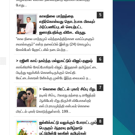
போது...
காலநிலை மாற்றத்தை
எதிர்கொள்வது தொடர்பாக மிகவும்
அர்ப்பணிப்புடன் செயற்பட்ட
ஜனாதிபதிக்கு விசேட விருது.
"கால நிலை மாற்றமும் வர்த்தகத்திற்கான வாய்ப்புகளும்
சவால்களும்" என்ற தலைப்பில் இன்று (24) கொழும்பு
கோல்பேஸ் ஹோட்டலில் நடைபெற்ற...
> ரஜினி காய் நகர்த்த மல்லுகட்டும் விஜய்-தனுஷ்
காங்கிரசில் சேரப்போகிறார் விஜய். இதுதான் தமிழ்நாட்டை
பிடித்து உலுக்கிக் கொண்டிருக்கும் செய்தி.
வேட்டைக்காரன் ரிலீசுக்கு முன்பே இந்த வைபவம் ந...
> கொலை மிரட்டல் புகார் சிம்பு மீது.
நடிகர் சிம்பு, அவரது தந்தை டி.ராஜேந்தர்
ஆகியோர் மீது திருச்சி வியோகஸ்தர்
எஸ்.பி.ராமமூர்த்தி என்பவர் கொலை
மிரட்டல் புகார் கொடுத்துள்ளார். 199...
ஜல்லிக்கட்டு வலுக்கும் போராட்டமும்
பெருகும் ஆதரவு தமிழ்நாடு
மட்டுமின்றி உலகின் தமிழர்கள்