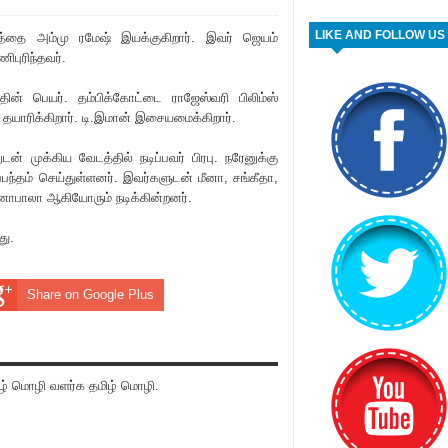
LIKE AND FOLLOW US
டத்தை அம்மு ரமேஷ் இயக்குகிறார். இவர் ஜெயம்
ு‌ரிந்தவர்.
ின் பெயர். தம்பிக்கோட்டை ராஜேஸ்வ‌ரி பிலிம்ஸ்
தயா‌ரிக்கிறார். டி.இமான் இசையமைக்கிறார்.
் முக்கிய வேடத்தில் நடிப்பவர் பிரபு. நரேனுக்கு
பந்தம் செய்துள்ளனர். இவர்களுடன் மீனா, சங்கீதா,
மனோபாலா ஆகியோரும் நடிக்கின்றனர்.
து.
Share on Google Plus
் மொழி வளர்க தமிழ் மொழி.