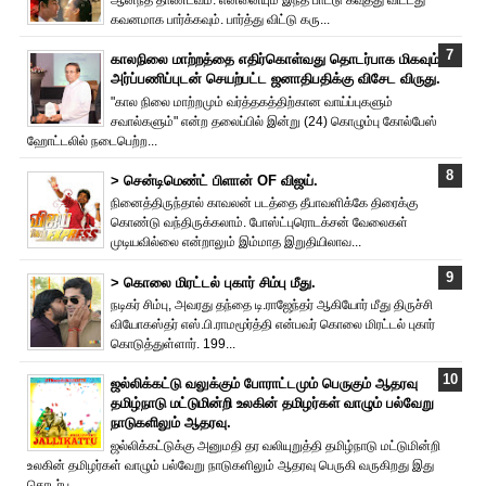
கவனமாக பார்க்கவும். பார்த்து விட்டு கரு...
காலநிலை மாற்றத்தை எதிர்கொள்வது தொடர்பாக மிகவும்
அர்ப்பணிப்புடன் செயற்பட்ட ஜனாதிபதிக்கு விசேட விருது.
"கால நிலை மாற்றமும் வர்த்தகத்திற்கான வாய்ப்புகளும்
சவால்களும்" என்ற தலைப்பில் இன்று (24) கொழும்பு கோல்பேஸ்
ஹோட்டலில் நடைபெற்ற...
> சென்டிமெண்ட் பிளான் OF விஜய்.
நினைத்திருந்தால் காவலன் படத்தை தீபாவளிக்கே திரைக்கு
கொண்டு வந்திருக்கலாம். போஸ்ட்புரொட‌க்சன் வேலைகள்
முடியவில்லை என்றாலும் இம்மாத இறுதியிலாவ...
> கொலை மிரட்டல் புகார் சிம்பு மீது.
நடிகர் சிம்பு, அவரது தந்தை டி.ராஜேந்தர் ஆகியோர் மீது திருச்சி
வியோகஸ்தர் எஸ்.பி.ராமமூர்த்தி என்பவர் கொலை மிரட்டல் புகார்
கொடுத்துள்ளார். 199...
ஜல்லிக்கட்டு வலுக்கும் போராட்டமும் பெருகும் ஆதரவு
தமிழ்நாடு மட்டுமின்றி உலகின் தமிழர்கள் வாழும் பல்வேறு
நாடுகளிலும் ஆதரவு.
ஜல்லிக்கட்டுக்கு அனுமதி தர வலியுறுத்தி தமிழ்நாடு மட்டுமின்றி
உலகின் தமிழர்கள் வாழும் பல்வேறு நாடுகளிலும் ஆதரவு பெருகி வருகிறது இது
தொடர்ப...