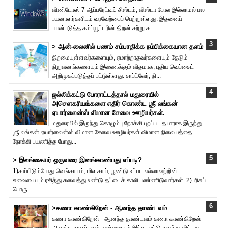
விண்டோஸ் 7 ஆப்பரேட்டிங் சிஸ்டம், விஸ்டா போல இல்லாமல் பல
பயனாளர்களிடம் வரவேற்பைப் பெற்றுள்ளது. இதனைப்
பயன்படுத்த கம்ப்யூட்டரின் திறன் சற்று க...
> ஆன்-லைனில் பணம் சம்பாதிக்க நம்பிக்கையான தளம்
திறமையுள்ளவர்களையும், ஏமாற்றாதவர்களையும் தேடும்
நிறுவனங்களையும் இணைக்கும் விதமாக, புதிய வெப்சைட்
அறிமுகப்படுத்தப் பட்டுள்ளது. சாப்ட்வேர், நி...
ஜல்லிக்கட்டு போராட்டத்தால் மதுரையில்
அசௌகரியங்களை எதிர் கொண்ட ஶ்ரீ லங்கன்
ஏயார்லைன்ஸ் விமான சேவை ஊழியர்கள்.
மதுரையில் இருந்து கொழும்பு நோக்கி புறப்பட தயாராக இருந்து
ஶ்ரீ லங்கன் ஏயார்லைன்ஸ் விமான சேவை ஊழியர்கள் விமான நிலையத்தை
நோக்கி பயணித்த போது...
> இலங்கையர் ஒருவரை இனங்காண்பது எப்படி?
1)சாப்பிடும்போது வெங்காயம், மிளகாய், பூண்டு உட்பட எல்லாவற்றின்
சுவையையும் ரசித்து சுவைத்து உண்டு தட்டைக் காலி பண்ணிடுவார்கள். 2)பரிசுப்
பொரு...
>கணா காண்கிறேன் - ஆனந்த தாண்டவம்
கணா காண்கிறேன் - ஆனந்த தாண்டவம் கணா காண்கிறேன்
ஆனந்த தாண்டவம். என்னையும் இந்த பாட்டு கவுத்து விட்டது