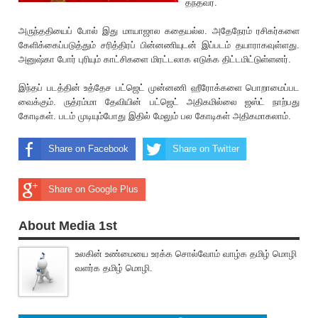
தந்தவர்.
அருந்ததியைப் போல் இது மாயாஜால கதையல்ல. அதேநேரம் ரசிகர்களை
கேளிக்கைப்படுத்தும் ச‌ரித்திரப் பின்னணியுடன் இப்படம் தயாராகவுள்ளது.
அனுஷ்கா போர் பு‌ரியும் காட்சிகளை மிரட்டலாக எடுக்க திட்டமிட்டுள்ளனர்.
இந்தப் படத்தின் உத்தேச பட்ஜெட் முன்னணி ஹீரோக்களை பொறாமைப்பட
வைக்கும். ருத்ரம்மா தேவியின் பட்ஜெட் அதிகமில்லை ஜஸ்ட் நாற்பது
கோடிகள். படம் முடியும்போது இதில் மேலும் பல கோடிகள் அதிகமாகலாம்.
Share on Facebook
Share on Twitter
Share on Google Plus
About Media 1st
உலகின் உண்மையை உரக்க சொல்வோம் வாழ்க தமிழ் மொழி
வளர்க தமிழ் மொழி.