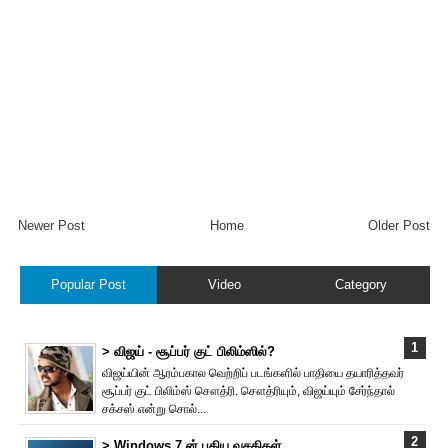
Newer Post
Home
Older Post
Popular Post
Video
Category
> விஜய் - சூப்பர் குட் பிலிம்ஸில்?
விஜய்யின் ஆரம்பகால வெற்றிப் படங்களில் பாதியை தயா‌ரித்தவர்
சூப்பர் குட் பிலிம்ஸ் சௌத்‌ரி. சௌத்‌ரியும், விஜய்யும் சேர்ந்தால்
சக்சஸ் என்று சொல்...
> Windows 7 ன் புதிய வசதிகள்