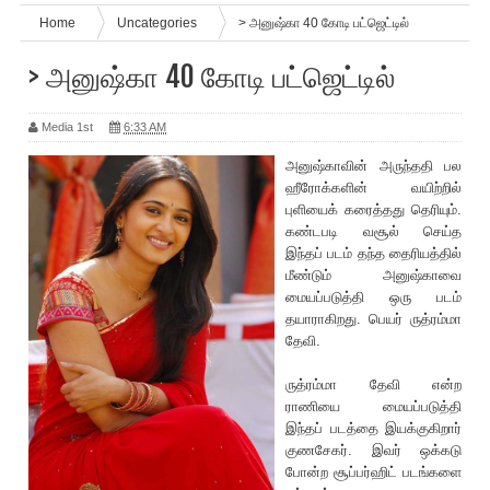
Home
Uncategories
> அனுஷ்கா 40 கோடி பட்ஜெட்டில்
> அனுஷ்கா 40 கோடி பட்ஜெட்டில்
Media 1st
6:33 AM
அனுஷ்காவின் அருந்ததி பல
ஹீரோக்களின் வயிற்றில்
புளியை‌க் கரைத்தது தெ‌ரியும்.
கண்டபடி வசூல் செய்த
இந்தப் படம் தந்த தை‌ரியத்தில்
மீண்டும் அனுஷ்காவை
மையப்படுத்தி ஒரு படம்
தயாராகிறது. பெயர் ருத்ரம்மா
தேவி.
ருத்ரம்மா தேவி என்ற
ராணியை மையப்படுத்தி
இந்தப் படத்தை இயக்குகிறார்
குணசேகர். இவர் ஒக்கடு
போன்ற சூப்பர்ஹிட் படங்களை