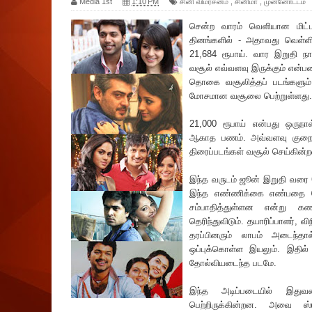
Media 1st
1:10 PM
சினி விமர்சனம்
,
சினிமா
,
மு‌ன்னோ‌ட்ட‌ம்
சென்ற வாரம் வெளியான மிட்ட
தினங்களில் - அதாவது வெள்
21,684 ரூபாய். வார இறுதி நா
வசூல் எவ்வளவு இருக்கும் என
தொகை வசூலித்தப் படங்களும்
மோசமான வசூலை பெற்றுள்ளது.
21,000 ரூபாய் என்பது ஒருநாள்
ஆகாத பணம். அவ்வளவு குறைவு
திரைப்படங்கள் வசூல் செய்கின்
இந்த வருடம் ஜூன் இறுதி வரை 
இந்த எண்ணிக்கை எண்பதை தொட
சம்பாதித்துள்ளன என்று க
தெ‌ரிந்துவிடும். தயா‌ரிப்பாளர்,
தரப்பினரும் லாபம் அடைந்த
ஒப்புக்கொள்ள இயலும். இதில் 
தோல்வியடைந்த படமே.
இந்த அடிப்படையில் இதுவர
பெற்றிருக்கின்றன. அவை ஸ்ட