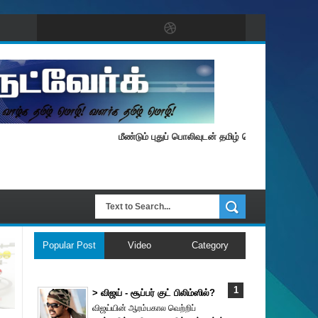
மீண்டும் புதுப் பொலிவுடன் தமிழ் நெட்வேர்க்.
Popular Post
Video
Category
> விஜய் - சூப்பர் குட் பிலிம்ஸில்?
விஜய்யின் ஆரம்பகால வெற்றிப்