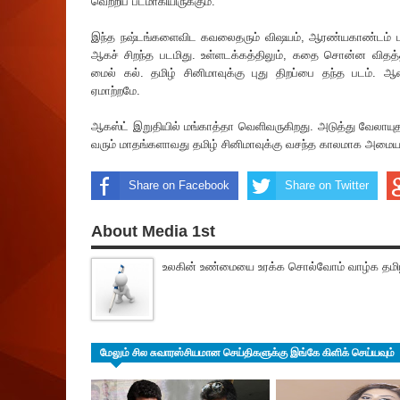
வெற்றிப் படமாகியிருக்கும்.
இந்த நஷ்டங்களைவிட கவலைதரும் விஷயம், ஆரண்யகாண்டம் பட
ஆகச் சிறந்த படமிது. உள்ளடக்கத்திலும், கதை சொன்ன விதத்தி
மைல் கல். தமிழ் சினிமாவுக்கு புது திறப்பை தந்த படம். ஆ
ஏமாற்றமே.
ஆகஸ்ட் இறுதியில் மங்காத்தா வெளிவருகிறது. அடுத்து வேலாயுத
வரும் மாதங்களாவது தமிழ் சினிமாவுக்கு வசந்த காலமாக அமைய
Share on Facebook
Share on Twitter
About Media 1st
உலகின் உண்மையை உரக்க சொல்வோம் வாழ்க தமிழ
மேலும் சில சுவாரஸ்சியமான செய்திகளுக்கு இங்கே கிளிக் செய்யவும்