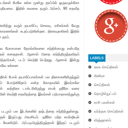
ங்கள் மேலே உள்ள மூன்று தரப்பில் ஒருவருக்கோ
்தியவை. இதில் கவலை தரும் அம்சம், 90 சதவீத
ரித்து வரும் தயா‌ரிப்பு செலவு, ரசிகர்கள் வேறு
ல காரணங்கள் கூறப்படுகின்றன. திரையுலகினர் இதில்
 தரம்.
 அவை மோசமான தோல்விகளை சந்திக்காது என்பதே
ல் கதைதான். ஆனால் அதை எடுத்திருந்தவிதம்
LABELS
சித்தார்கள், படம் வெற்றி பெற்றது. ஆனால் இன்று
ாகவே உள்ளன.
உலக செய்திகள்
சினிமா
ீசல் போல் தயா‌ரிப்பாளர்கள் பல திசைகளிலிருந்தும்
பணம் போடுகிறோம் என்ற கோதாவில் இவர்களே
செய்திகள்
ள். லத்திகா டாக்ட‌ரிலிருந்து ராமர் ஹீரோ வரை
தொழில்நுட்பம்
ின் வெற்றி சதவீதத்தை இவர்கள் படுபாதாளத்துக்கு
ராசி பலன்கள்
 படமும் பல இடங்களில் நஷ்டத்தை சந்தித்துள்ளது.
வர்த்தக செய்திகள்
ுள் இருப்பது அவசியம். ஹீரோ மற்ற கமர்ஷியல்
விஞ்ஞானம்
வேண்டும். அப்படியிருந்திருந்தால் இந்தப் படமும்