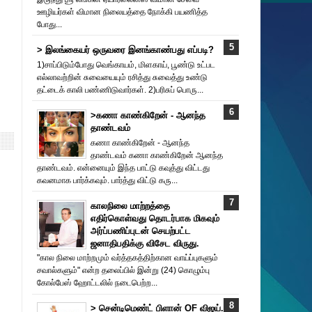
ஊழியர்கள் விமான நிலையத்தை நோக்கி பயணித்த
போது...
> இலங்கையர் ஒருவரை இனங்காண்பது எப்படி?
1)சாப்பிடும்போது வெங்காயம், மிளகாய், பூண்டு உட்பட
எல்லாவற்றின் சுவையையும் ரசித்து சுவைத்து உண்டு
தட்டைக் காலி பண்ணிடுவார்கள். 2)பரிசுப் பொரு...
>கணா காண்கிறேன் - ஆனந்த
தாண்டவம்
கணா காண்கிறேன் - ஆனந்த
தாண்டவம் கணா காண்கிறேன் ஆனந்த
தாண்டவம். என்னையும் இந்த பாட்டு கவுத்து விட்டது
கவனமாக பார்க்கவும். பார்த்து விட்டு கரு...
காலநிலை மாற்றத்தை
எதிர்கொள்வது தொடர்பாக மிகவும்
அர்ப்பணிப்புடன் செயற்பட்ட
ஜனாதிபதிக்கு விசேட விருது.
"கால நிலை மாற்றமும் வர்த்தகத்திற்கான வாய்ப்புகளும்
சவால்களும்" என்ற தலைப்பில் இன்று (24) கொழும்பு
கோல்பேஸ் ஹோட்டலில் நடைபெற்ற...
> சென்டிமெண்ட் பிளான் OF விஜய்.