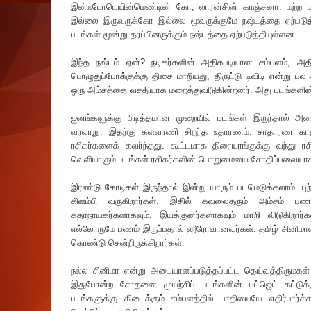
இன்ஃபோடெயின்மெண்டின் கோ, லாரன்சின் காஞ்சனா. மற்ற பட
இல்லை இருவருக்கோ இல்லை மூவருக்குமே நஷ்டத்தை ஏற்படுத
படங்கள் மூன்று தரப்பினருக்கும் நஷ்டத்தை ஏற்படுத்தியுள்ளன.
இந்த நஷ்டம் ஏன்? நடிகர்களின் அதிகபடியான சம்பளம், அதிக‌
பொழுதுப்போக்குக்கு திசை மாறியது, திருட்டு டிவிடி என்று ப
ஒரு அம்சத்தை வசதியாக மறைத்துவிடுகின்றனர். அது படங்களின்
ஜனங்களுக்கு பிடித்தமான முறையில் படங்கள் இருந்தால்
வரலாறு. இதற்கு களவாணி சிறந்த உதாரணம். சாதாரண காத
ரசிகர்களை‌க் கவர்ந்தது. கூட்டமாக திரையரங்குக்கு வந்து ர
வெளியாகும் படங்கள் ரசிகர்களின் பொறுமையை சோதிப்பவைய
இரண்டு கோடிகள் இருந்தால் இன்று யாரும் படமெடுக்கலாம். புற்ற
கிளம்பி வருகிறார்கள். இதில் கவலைதரும் அம்சம் 
கதாநாயகர்களாகவும், இயக்குனர்களாகவும் மாறி விடுகிறார்க
எல்லோருமே பணம் இருப்பதால் ஹீரோவானவர்கள். தமிழ் சினிமாவ
கொண்டு சென்றிருக்கிறார்கள்.
நல்ல சினிமா என்று அடையாளப்படுத்தப்பட்ட தெய்வத்திருமகள்
இதுபோன்ற சோதனை முயற்சிப் படங்களின் பட்ஜெட் கட்டுக்க
படங்களுக்கு கிடைக்கும் சம்பளத்தில் பாதியையே எதிர்பார்க்க 