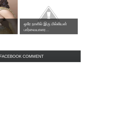
ாக
ஒரே நாளில் இரு மில்லியன்
பார்வையாளர...
FACEBOOK COMMENT