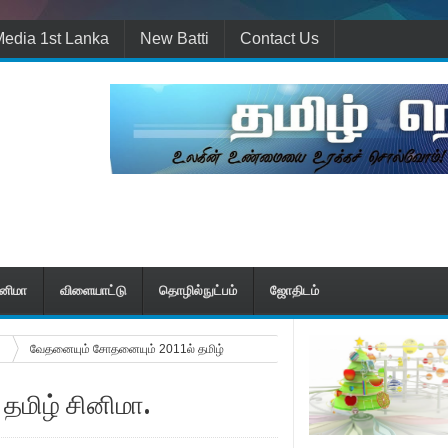
edia 1st Lanka
New Batti
Contact Us
ினிமா
விளையாட்டு
தொழில்நுட்பம்
ஜோதிடம்
வேதனையும் சோதனையும் 2011ல் தமிழ்
தமிழ் சினிமா.