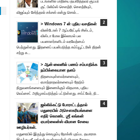
படங்களில் பாதியை தயா‌ரித்தவர் சூப்பர்
குட் பிலிம்ஸ் சௌத்‌ரி. சௌத்‌ரியும்,
விஜய்யும் சேர்ந்தால் சக்சஸ் என்று சொல்...
> Windows 7 ன் புதிய வசதிகள்
விண்டோஸ் 7 ஆப்பரேட்டிங் சிஸ்டம்,
விஸ்டா போல இல்லாமல் பல
பயனாளர்களிடம் வரவேற்பைப்
பெற்றுள்ளது. இதனைப் பயன்படுத்த கம்ப்யூட்டரின் திறன்
சற்று க...
> ஆன்-லைனில் பணம் சம்பாதிக்க
நம்பிக்கையான தளம்
திறமையுள்ளவர்களையும்,
ஏமாற்றாதவர்களையும் தேடும்
நிறுவனங்களையும் இணைக்கும் விதமாக, புதிய
வெப்சைட் அறிமுகப்படுத்தப் பட்டுள்ளது. சாப்ட்வேர், நி...
ஜல்லிக்கட்டு போராட்டத்தால்
மதுரையில் அசௌகரியங்களை
எதிர் கொண்ட ஶ்ரீ லங்கன்
ஏயார்லைன்ஸ் விமான சேவை
ஊழியர்கள்.
மதுரையில் இருந்து கொழும்பு நோக்கி புறப்பட தயாராக
இருந்து ஶ்ரீ லங்கன் ஏயார்லைன்ஸ் விமான சேவை