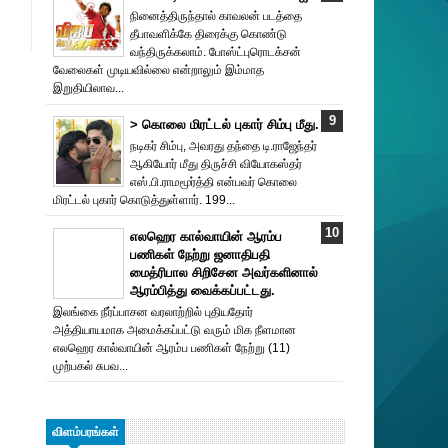
நினைத்திருந்தால் காவலன் படத்தை
தீபாவளிக்கே திரைக்கு கொண்டு
வந்திருக்கலாம். போஸ்ட்புரொட‌க்சன்
வேலைகள் முடியவில்லை என்றாலும் இம்மாத
இறுதியிலாவ...
> கொலை மிரட்டல் புகார் சிம்பு மீது.
நடிகர் சிம்பு, அவரது தந்தை டி.ராஜேந்தர்
ஆகியோர் மீது திருச்சி வியோகஸ்தர்
எஸ்.பி.ராமமூர்த்தி என்பவர் கொலை
மிரட்டல் புகார் கொடுத்துள்ளார். 199...
எலஹெர கால்வாயின் ஆரம்ப
பணிகள் நேற்று ஜனாதிபதி
மைத்ரிபால சிறிசேன அவர்களினால்
ஆரம்பித்து வைக்கப்பட்டது.
இலங்கை நீர்ப்பாசன வரலாற்றில் புதியதோர்
அத்தியாயமாக அமைக்கப்பட்டு வரும் மிக நீளமான
எலஹெர கால்வாயின் ஆரம்ப பணிகள் நேற்று (11)
முற்பகல் சுபவ...
விளம்பரங்கள்