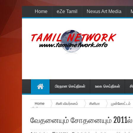
Home
eZe Tamil
Nexus Art Media
M
பிரதான செய்திகள்
உலக செய்திகள்
ச
Home
சினி விமர்சனம்
சினிமா
மு‌ன்னோ‌ட்ட‌ம்
சினிமா.
வேதனையும் சோதனையும் 2011ல் 