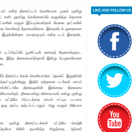
LIKE AND FOLLOW US
ாய் என்ற திரைப்படம் வெளியான முதல் மூன்று
ளி, சனி, ஞாயிறு சென்னையில் வசூலித்த தொகை
ட்களின் வசூல் இப்படியென்றால் வேலை நாட்களில்
்பதை சொல்லத் தேவையில்லை. இதைவிட‌க் குறைவான
 இருக்கின்றன. ராமநாதபுரம் என்ற படம் இதைவிட
 படப்பிடிப்பில் யூனிட்டின் உணவுத் தேவைக்குகூட
. இந்த நிலைமையில்தான் இன்று பெருவா‌ரியான
றன.
61 திரைப்படங்கள் வெளியாயின. ஆகஸ்ட் இறுதியில்
்டிருக்கிறது. இதில் எத்தனை படங்கள் லாபம்
ணக்கிட்டாலே திரையுலகின் இன்றைய நிலைமை
 விநியோகஸ்தர், திரையரங்கு உ‌ரிமையாளர் என்று மூன்று
ால் மட்டுமே அப்படத்தை லாபம் ஈட்டிய படமாக
ஒரு தரப்பு நஷ்டப்பட்டாலும் அது வசூல்‌ ரீதியாக
ை மூன்று திரைப்படங்கள் மட்டுமே வெற்றி
ுடியோ கி‌‌ரீன் தயா‌ரித்த சிறுத்தை, ஆர்எஸ்