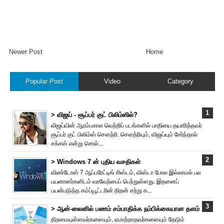
Newer Post
Home
Popular Post
Video
Category
> விஜய் - சூப்பர் குட் பிலிம்ஸில்?
விஜய்யின் ஆரம்பகால வெற்றிப் படங்களில் பாதியை தயா‌ரித்தவர்
சூப்பர் குட் பிலிம்ஸ் சௌத்‌ரி. சௌத்‌ரியும், விஜய்யும் சேர்ந்தால்
சக்சஸ் என்று சொல்...
> Windows 7 ன் புதிய வசதிகள்
விண்டோஸ் 7 ஆப்பரேட்டிங் சிஸ்டம், விஸ்டா போல இல்லாமல் பல
பயனாளர்களிடம் வரவேற்பைப் பெற்றுள்ளது. இதனைப்
பயன்படுத்த கம்ப்யூட்டரின் திறன் சற்று க...
> ஆன்-லைனில் பணம் சம்பாதிக்க நம்பிக்கையான தளம்
திறமையுள்ளவர்களையும், ஏமாற்றாதவர்களையும் தேடும்