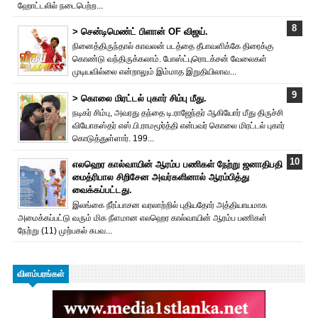
ஹோட்டலில் நடைபெற்ற...
> சென்டிமெண்ட் பிளான் OF விஜய்.
நினைத்திருந்தால் காவலன் படத்தை தீபாவளிக்கே திரைக்கு
கொண்டு வந்திருக்கலாம். போஸ்ட்புரொட‌க்சன் வேலைகள்
முடியவில்லை என்றாலும் இம்மாத இறுதியிலாவ...
> கொலை மிரட்டல் புகார் சிம்பு மீது.
நடிகர் சிம்பு, அவரது தந்தை டி.ராஜேந்தர் ஆகியோர் மீது திருச்சி
வியோகஸ்தர் எஸ்.பி.ராமமூர்த்தி என்பவர் கொலை மிரட்டல் புகார்
கொடுத்துள்ளார். 199...
எலஹெர கால்வாயின் ஆரம்ப பணிகள் நேற்று ஜனாதிபதி
மைத்ரிபால சிறிசேன அவர்களினால் ஆரம்பித்து
வைக்கப்பட்டது.
இலங்கை நீர்ப்பாசன வரலாற்றில் புதியதோர் அத்தியாயமாக
அமைக்கப்பட்டு வரும் மிக நீளமான எலஹெர கால்வாயின் ஆரம்ப பணிகள்
நேற்று (11) முற்பகல் சுபவ...
விளம்பரங்கள்