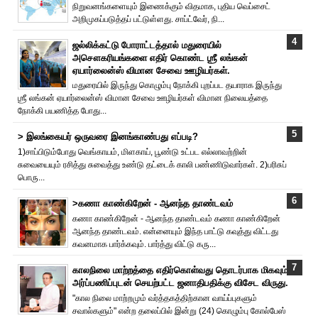
நிறுவனங்களையும் இணைக்கும் விதமாக, புதிய வெப்சைட்
அறிமுகப்படுத்தப் பட்டுள்ளது. சாப்ட்வேர், நி...
ஜல்லிக்கட்டு போராட்டத்தால் மதுரையில்
அசௌகரியங்களை எதிர் கொண்ட ஶ்ரீ லங்கன்
ஏயார்லைன்ஸ் விமான சேவை ஊழியர்கள்.
மதுரையில் இருந்து கொழும்பு நோக்கி புறப்பட தயாராக இருந்து
ஶ்ரீ லங்கன் ஏயார்லைன்ஸ் விமான சேவை ஊழியர்கள் விமான நிலையத்தை
நோக்கி பயணித்த போது...
> இலங்கையர் ஒருவரை இனங்காண்பது எப்படி?
1)சாப்பிடும்போது வெங்காயம், மிளகாய், பூண்டு உட்பட எல்லாவற்றின்
சுவையையும் ரசித்து சுவைத்து உண்டு தட்டைக் காலி பண்ணிடுவார்கள். 2)பரிசுப்
பொரு...
>கணா காண்கிறேன் - ஆனந்த தாண்டவம்
கணா காண்கிறேன் - ஆனந்த தாண்டவம் கணா காண்கிறேன்
ஆனந்த தாண்டவம். என்னையும் இந்த பாட்டு கவுத்து விட்டது
கவனமாக பார்க்கவும். பார்த்து விட்டு கரு...
காலநிலை மாற்றத்தை எதிர்கொள்வது தொடர்பாக மிகவும்
அர்ப்பணிப்புடன் செயற்பட்ட ஜனாதிபதிக்கு விசேட விருது.
"கால நிலை மாற்றமும் வர்த்தகத்திற்கான வாய்ப்புகளும்
சவால்களும்" என்ற தலைப்பில் இன்று (24) கொழும்பு கோல்பேஸ்