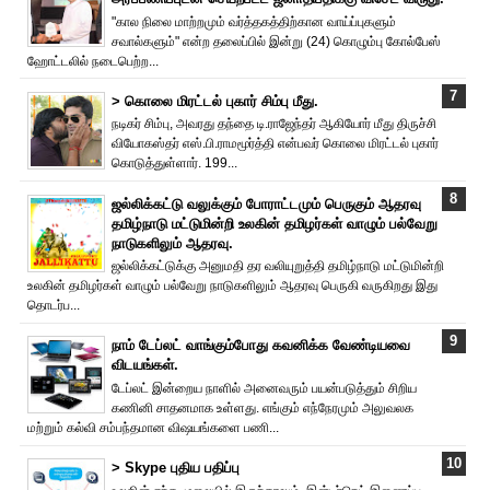
"கால நிலை மாற்றமும் வர்த்தகத்திற்கான வாய்ப்புகளும்
சவால்களும்" என்ற தலைப்பில் இன்று (24) கொழும்பு கோல்பேஸ்
ஹோட்டலில் நடைபெற்ற...
> கொலை மிரட்டல் புகார் சிம்பு மீது.
நடிகர் சிம்பு, அவரது தந்தை டி.ராஜேந்தர் ஆகியோர் மீது திருச்சி
வியோகஸ்தர் எஸ்.பி.ராமமூர்த்தி என்பவர் கொலை மிரட்டல் புகார்
கொடுத்துள்ளார். 199...
ஜல்லிக்கட்டு வலுக்கும் போராட்டமும் பெருகும் ஆதரவு
தமிழ்நாடு மட்டுமின்றி உலகின் தமிழர்கள் வாழும் பல்வேறு
நாடுகளிலும் ஆதரவு.
ஜல்லிக்கட்டுக்கு அனுமதி தர வலியுறுத்தி தமிழ்நாடு மட்டுமின்றி
உலகின் தமிழர்கள் வாழும் பல்வேறு நாடுகளிலும் ஆதரவு பெருகி வருகிறது இது
தொடர்ப...
நாம் டேப்லட் வாங்கும்போது கவனிக்க வேண்டியவை
விடயங்கள்.
டேப்லட் இன்றைய நாளில் அனைவரும் பயன்படுத்தும் சிறிய
கணினி சாதனமாக உள்ளது. எங்கும் எந்நேரமும் அலுவலக
மற்றும் கல்வி சம்பந்தமான விஷயங்களை பணி...
> Skype புதிய பதிப்பு