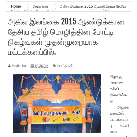
Home
செய்திகள்
அகில இலங்கை 2015 ஆண்டுக்கான தேசிய
தமிழ் மொழித்தின போட்டி நிகழ்வுகள் முதன்முறையாக மட்டக்களப்பில்‏.
அகில இலங்கை 2015 ஆண்டுக்கான
தேசிய தமிழ் மொழித்தின போட்டி
நிகழ்வுகள் முதன்முறையாக
மட்டக்களப்பில்‏.
Media 1st
10:36 AM
செய்திகள்
கிழக்கு
மாகாண
கல்வி
திணைக்க
ள
அனுசர
ணையில்
மட்டக்களப்
பு கல்வி
வலய