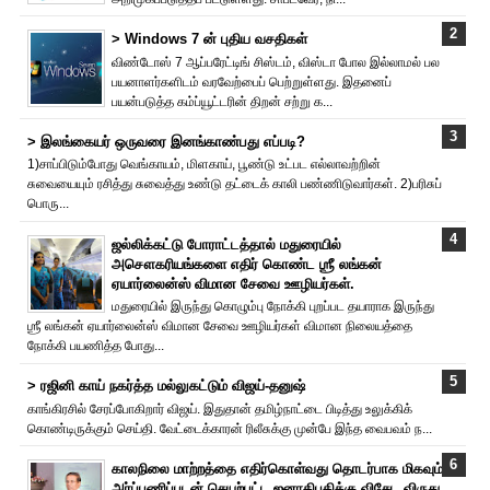
> Windows 7 ன் புதிய வசதிகள்
விண்டோஸ் 7 ஆப்பரேட்டிங் சிஸ்டம், விஸ்டா போல இல்லாமல் பல
பயனாளர்களிடம் வரவேற்பைப் பெற்றுள்ளது. இதனைப்
பயன்படுத்த கம்ப்யூட்டரின் திறன் சற்று க...
> இலங்கையர் ஒருவரை இனங்காண்பது எப்படி?
1)சாப்பிடும்போது வெங்காயம், மிளகாய், பூண்டு உட்பட எல்லாவற்றின்
சுவையையும் ரசித்து சுவைத்து உண்டு தட்டைக் காலி பண்ணிடுவார்கள். 2)பரிசுப்
பொரு...
ஜல்லிக்கட்டு போராட்டத்தால் மதுரையில்
அசௌகரியங்களை எதிர் கொண்ட ஶ்ரீ லங்கன்
ஏயார்லைன்ஸ் விமான சேவை ஊழியர்கள்.
மதுரையில் இருந்து கொழும்பு நோக்கி புறப்பட தயாராக இருந்து
ஶ்ரீ லங்கன் ஏயார்லைன்ஸ் விமான சேவை ஊழியர்கள் விமான நிலையத்தை
நோக்கி பயணித்த போது...
> ரஜினி காய் நகர்த்த மல்லுகட்டும் விஜய்-தனுஷ்
காங்கிரசில் சேரப்போகிறார் விஜய். இதுதான் தமிழ்நாட்டை பிடித்து உலுக்கிக்
கொண்டிருக்கும் செய்தி. வேட்டைக்காரன் ரிலீசுக்கு முன்பே இந்த வைபவம் ந...
காலநிலை மாற்றத்தை எதிர்கொள்வது தொடர்பாக மிகவும்
அர்ப்பணிப்புடன் செயற்பட்ட ஜனாதிபதிக்கு விசேட விருது.