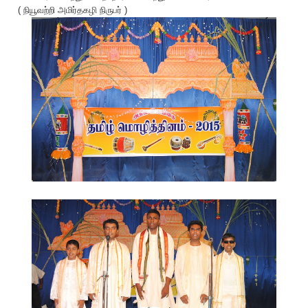
( நியூவற்றி‬ அமிர்தகழி நிருபர் )