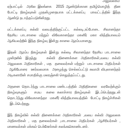
அலுவலகம்
ஏற்பாட்டில் அகில இலங்கை 2015 ஆண்டுக்கான தமிழ்மொழித் தின
போட்டி நிகழ்வுகள் முதன்முறையாக மட்டக்களப்பு மாவட்டத்தில் இந்த
ஆண்டு நடாத்தப்படுகின்றது.
மட்டக்களப்பு கல்வி வலயத்திற்குட்பட்ட கல்லடி,உப்போடை சிவானந்தா
தேசிய பாடசாலை மற்றும் விவேகானந்தா மகளிர் மகா வித்தியாலயம்
ஆகியவற்றில் இந்த நிகழ்வு இன்று காலை ஆரம்பமானது.
இதன் ஆரம்ப நிகழ்வுகள் இன்று கல்லடி சிவானந்தா தேசிய பாடசாலை
முன்றலில் இருந்து கல்வி திணைக்கள அதிகாரிகள்,வலய கல்வி
அலுவலக அதிகாரிகள் , மத தலைவர்கள் மற்றும் பாடசாலை அதிபர்கள்
ஆகியோரை ஊர்வலமாக அழைத்து செல்லப்பட்டு சுவாமி விபுலானந்தர்
அடிகளாரின் சமாதிக்கு மலரஞ்சலி செலுத்தப்பட்டது.
அதனை தொடர்ந்து பாடசாலை மண்டபத்தில் அதிதிகளை வரவேற்க்கும்
நிகழ்வுகளும் சமய கலை கலாச்சார நிகழ்வுகள் இடம்பெற்றதுடன்
தொடர்ந்து விவேகானந்தா மகளீர் வித்தியாலயத்தில் போட்டி நிகழ்ச்சிகள்
இடம்பெற்றது.
இந் நிகழ்வில் கல்வி திணைக்கள அதிகாரிகள் ,வலய கல்வி அலுவலக
அதிகாரிகள் , மத தலைவர்கள் ,பாடசாலை அதிபர்கள் ,ஆசிரியர்கள் ,
மாணவர்கள் மற்றும் பெற்றோர்கள் கலந்துகொண்டனர்.