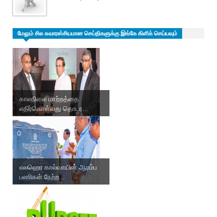
மேலும் சில சுவாரஸ்சியமான செய்திகளுக்கு இங்கே கிளிக் செய்யவும்
காலநிலை மாற்றத்தை
எதிர்கொள்வது தொடர...
எலஹெர கால்வாயின் ஆரம்ப
பணிகள் நேற்ற...